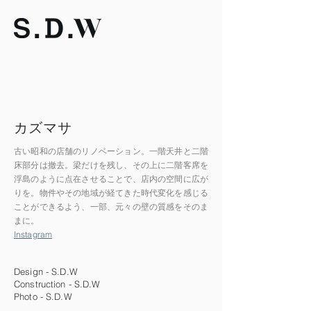
カズマサ
古い昭和の店舗のリノベーション。一階天井と二階
床部分は撤去。梁だけを残し、その上に二階客席を
浮島のように点在させることで、店内の空間に広が
りを。物件やその地域が経てきた時代変化を感じる
ことができるよう、一部、元々の壁の質感をそのま
まに。
Instagram
Design - S.D.W
Construction - S.D.W
​Photo - S.D.W