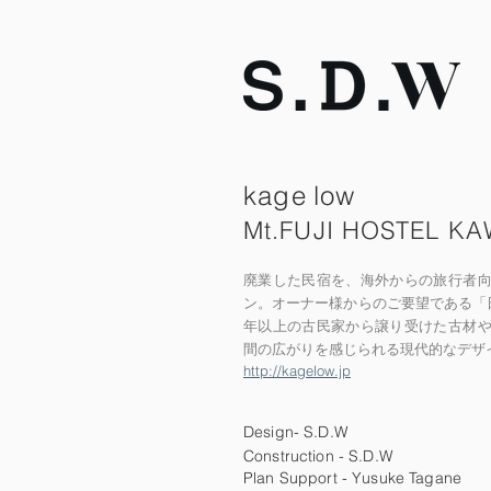
kage
low
Mt.FUJI HOSTEL K
廃業した民宿を、海外からの旅行者
ン
。オーナー様からのご要望である「日
年以上の古民家から譲り受けた古材
間の広がりを感じられる現代的なデザ
http://kagelow.jp​
Design- S.D.W
Construction - S.D.W
Plan Support - Yusuke Tagane