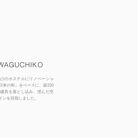
AWAGUCHIKO
向けのホステルに
リノベーショ
本の和」をベースに、築150
や建具を落とし込み、澄んだ空
インを目指しました。