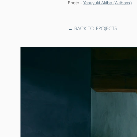
Photo -
Yasuyuki Akiba (Akibaxx)
← BACK TO PROJECTS